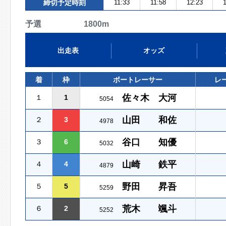
締切予定時刻
11:33
11:58
12:23
1
予選 1800m
出走表
オッズ
着
枠
ボートレーサー
レ
佐々木 大河
１
1
5054
山田 和佐
２
3
4978
谷口 知優
３
6
5032
山崎 鉄平
４
4
4879
野田 昇吾
５
5
5259
荒木 颯斗
６
2
5252