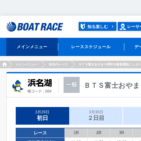
知る楽しむ
レーサ
メインメニュー
レーススケジュール
デ
HOME
メインメニュー
本日のレース
ＢＴＳ富士おやま９周年Ｂ級春選抜ニッカ
ＢＴＳ富士おやま
3月29日
3月30日
初日
２日目
レース
1R
2R
3R