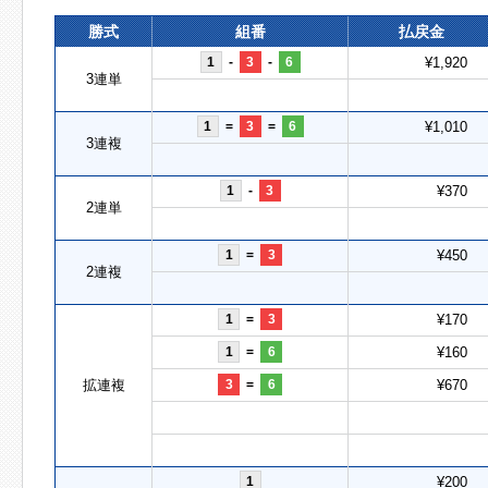
勝式
組番
払戻金
1
-
3
-
6
¥1,920
3連単
1
=
3
=
6
¥1,010
3連複
1
-
3
¥370
2連単
1
=
3
¥450
2連複
1
=
3
¥170
1
=
6
¥160
拡連複
3
=
6
¥670
1
¥200