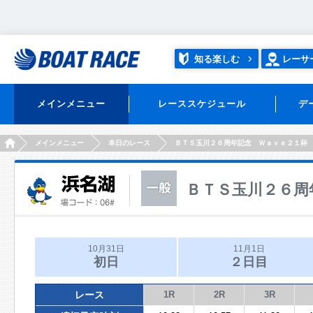
知る楽しむ
レーサ
メインメニュー
レーススケジュール
デ
HOME
メインメニュー
本日のレース
ＢＴＳ玉川２６周年記念 Ｗａｖｅ２１杯
ＢＴＳ玉川２６周
10月31日
11月1日
初日
２日目
レース
1R
2R
3R