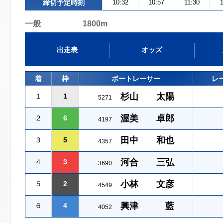
締切予定時刻
10:32
10:57
11:30
一般 1800m
出走表
オッズ
着
枠
ボートレーサー
レ
杉山 太陽
１
1
5271
渥美 卓郎
２
6
4197
田中 和也
３
5
4357
河合 三弘
４
3
3690
小林 文彦
５
2
4549
興津 藍
６
4
4052