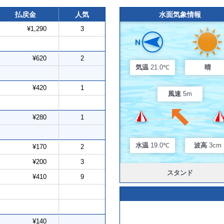
払戻金
人気
水面気象情報
¥1,290
3
¥620
2
気温
21.0℃
晴
¥420
1
風速
5m
¥280
1
水温
19.0℃
波高
3cm
¥170
2
¥200
3
スタンド
¥410
9
¥140