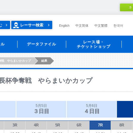
ネ
む
レーサー検索
English
中文简体
中文繁體
한국어
レース場・
ール
データファイル
チケットショップ
奪戦 やらまいかカップ
結果
長杯争奪戦 やらまいかカップ
5月5日
5月6日
３日目
４日目
3R
4R
5R
6R
7R
8R