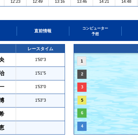
12:23
12:49
13:16
13:46
14:21
14:48
コンピューター
直前情報
予想
レースタイム
央
1'50"3
1
治
1'51"5
2
一
1'53"0
3
博
1'53"3
5
6
希
4
恵