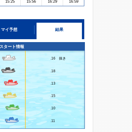
15:25
15:56
16:29
16:59
マイ予想
結果
スタート情報
.16 抜き
.18
.13
.15
.10
.11