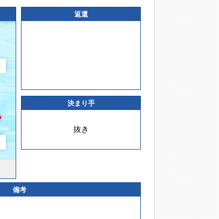
返還
決まり手
抜き
備考