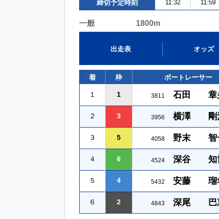
締切予定時刻
11:32
11:59
一般 1800m
出走表
オッズ
着
枠
ボートレーサー
石田 章
１
1
3811
横澤 剛
２
3
3956
野末 智
３
5
4058
深谷 知
４
6
4524
安藤 瑠
５
4
5432
深尾 巴
６
2
4843