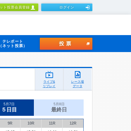
ット投票会員登録
ログイン
テレボート
投票
（ネット投票）
ライブ&
レース場
リプレイ
データ
5月7日
5月8日
５日目
最終日
9R
10R
11R
12R