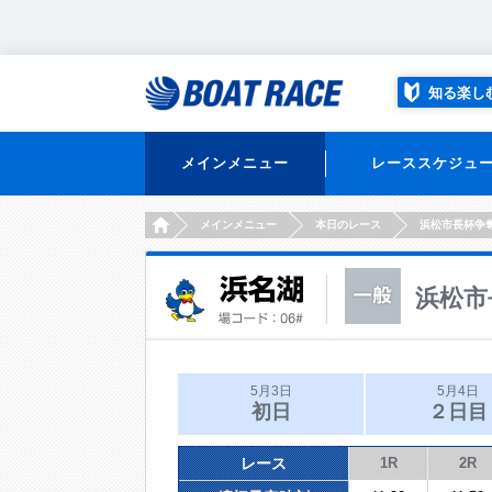
知る楽し
メインメニュー
レーススケジュ
HOME
メインメニュー
本日のレース
浜松市長杯争
浜松市
5月3日
5月4日
初日
２日目
レース
1R
2R