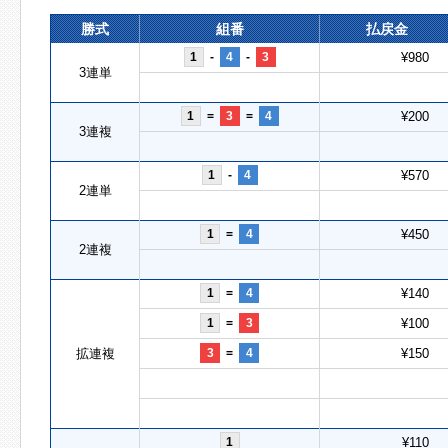
勝式
組番
払戻金
1
-
4
-
3
¥980
3連単
1
=
3
=
4
¥200
3連複
1
-
4
¥570
2連単
1
=
4
¥450
2連複
1
=
4
¥140
1
=
3
¥100
拡連複
3
=
4
¥150
1
¥110