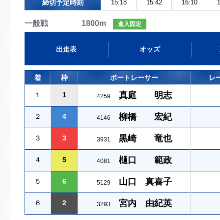
締切予定時刻
15:18
15:42
16:10
1
一般戦 1800m
進入固定
出走表
オッズ
着
枠
ボートレーサー
レ
真庭 明志
１
1
4259
柳橋 宏紀
２
4
4146
黒崎 竜也
３
3
3931
樋口 範政
４
5
4081
山口 真喜子
５
6
5129
宮内 由紀英
６
2
3293