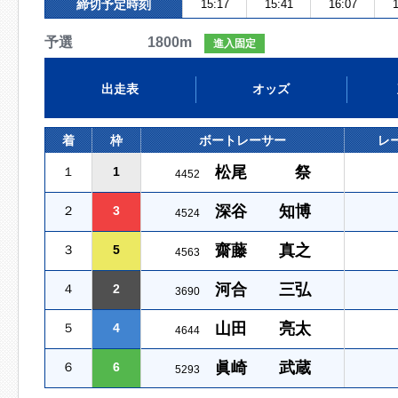
締切予定時刻
15:17
15:41
16:07
1
予選 1800m
進入固定
出走表
オッズ
着
枠
ボートレーサー
レ
松尾 祭
１
1
4452
深谷 知博
２
3
4524
齋藤 真之
３
5
4563
河合 三弘
４
2
3690
山田 亮太
５
4
4644
眞崎 武蔵
６
6
5293