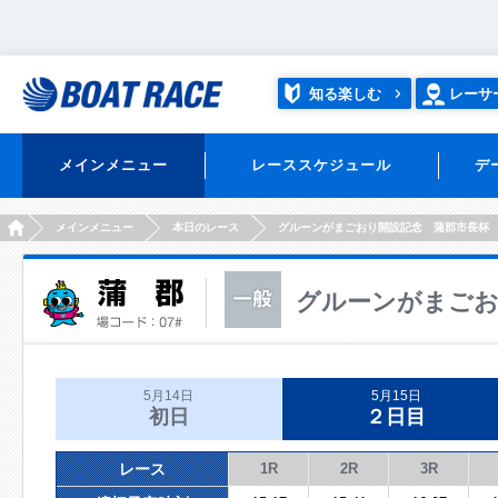
知る楽しむ
レーサ
メインメニュー
レーススケジュール
デ
HOME
メインメニュー
本日のレース
グルーンがまごおり開設記念 蒲郡市長杯
グルーンがまごお
5月14日
5月15日
初日
２日目
レース
1R
2R
3R