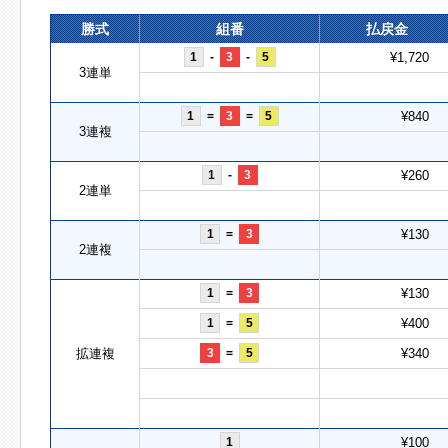
勝式
組番
払戻金
1
-
3
-
5
¥1,720
3連単
1
=
3
=
5
¥840
3連複
1
-
3
¥260
2連単
1
=
3
¥130
2連複
1
=
3
¥130
1
=
5
¥400
拡連複
3
=
5
¥340
1
¥100