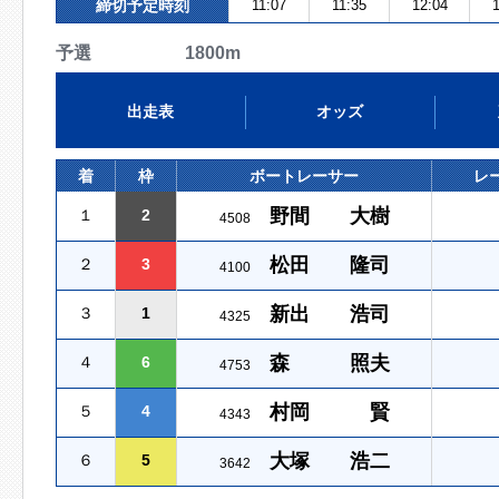
締切予定時刻
11:07
11:35
12:04
1
予選 1800m
出走表
オッズ
着
枠
ボートレーサー
レ
野間 大樹
１
2
4508
松田 隆司
２
3
4100
新出 浩司
３
1
4325
森 照夫
４
6
4753
村岡 賢
５
4
4343
大塚 浩二
６
5
3642