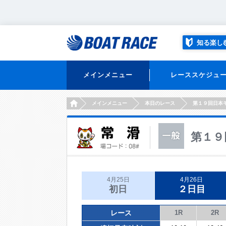
知る楽し
メインメニュー
レーススケジュ
HOME
メインメニュー
本日のレース
第１９回日本
第１９
4月25日
4月26日
初日
２日目
レース
1R
2R