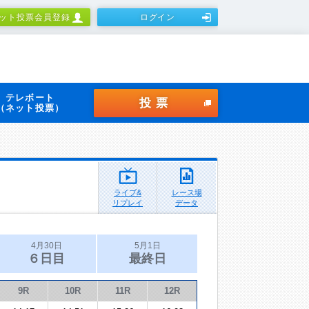
ット投票会員登録
ログイン
テレボート
投票
（ネット投票）
ライブ&
レース場
リプレイ
データ
4月30日
5月1日
６日目
最終日
9R
10R
11R
12R