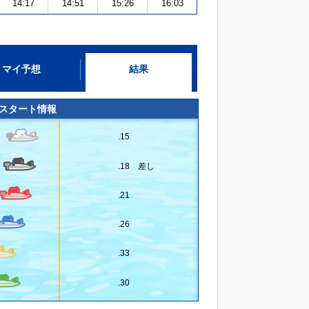
14:17
14:51
15:26
16:03
マイ予想
結果
スタート情報
.15
.18 差し
.21
.26
.33
.30