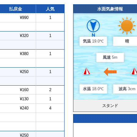
払戻金
人気
水面気象情報
¥990
1
¥320
1
気温
19.0℃
晴
¥380
1
風速
5m
¥250
1
水温
18.0℃
波高
3cm
¥160
2
¥130
1
スタンド
¥240
4
¥250