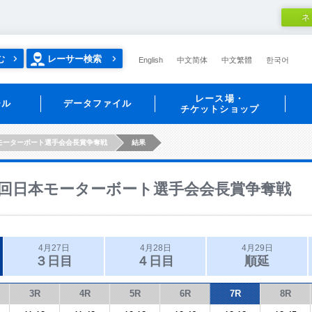
ネ
む
レーサー検索
English
中文简体
中文繁體
한국어
レース場・
ール
データファイル
チケットショップ
モーターボート選手会会長賞争奪戦
結果
回日本モーターボート選手会会長賞争奪戦
4月27日
4月28日
4月29日
３日目
４日目
順延
3R
4R
5R
6R
7R
8R