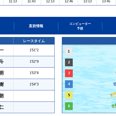
11:13
11:43
12:13
12:46
13:13
13:45
コンピューター
直前情報
予想
レースタイム
一
1'51"2
1
斗
1'52"9
2
明
1'53"8
3
樹
4
1'54"3
朗
5
6
仁