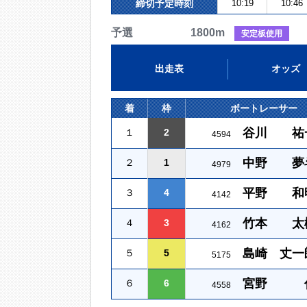
締切予定時刻
10:19
10:46
予選 1800m
安定板使用
出走表
オッズ
着
枠
ボートレーサー
谷川 祐
１
2
4594
中野 夢
２
1
4979
平野 和
３
4
4142
竹本 太
４
3
4162
島崎 丈一
５
5
5175
宮野 
６
6
4558