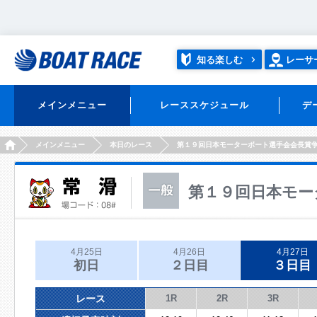
知る楽しむ
レーサ
メインメニュー
レーススケジュール
デ
HOME
メインメニュー
本日のレース
第１９回日本モーターボート選手会会長賞
第１９回日本モー
4月25日
4月26日
4月27日
初日
２日目
３日目
レース
1R
2R
3R