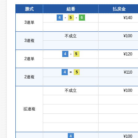
勝式
組番
払戻金
4
-
5
-
6
¥140
3連単
不成立
¥100
3連複
4
-
5
¥120
2連単
4
=
5
¥110
2連複
不成立
¥100
拡連複
4
¥100