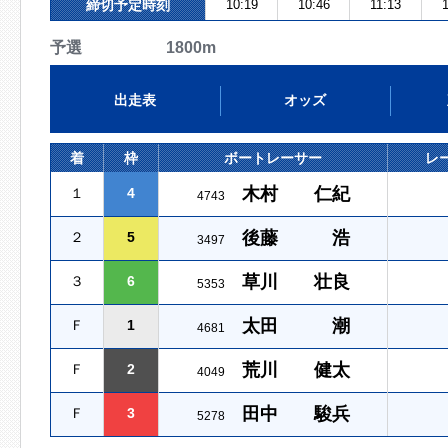
締切予定時刻
10:19
10:46
11:13
予選 1800m
出走表
オッズ
着
枠
ボートレーサー
レ
木村 仁紀
１
4
4743
後藤 浩
２
5
3497
草川 壮良
３
6
5353
太田 潮
Ｆ
1
4681
荒川 健太
Ｆ
2
4049
田中 駿兵
Ｆ
3
5278