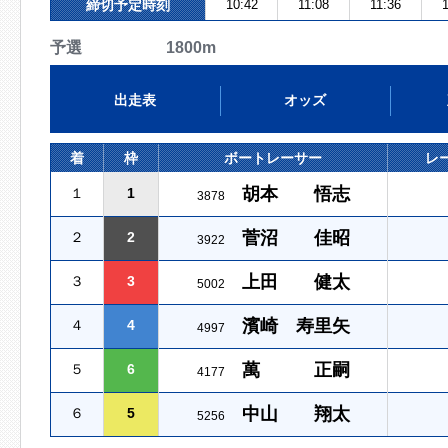
締切予定時刻
10:42
11:08
11:36
1
予選 1800m
出走表
オッズ
着
枠
ボートレーサー
レ
胡本 悟志
１
1
3878
菅沼 佳昭
２
2
3922
上田 健太
３
3
5002
濱崎 寿里矢
４
4
4997
萬 正嗣
５
6
4177
中山 翔太
６
5
5256