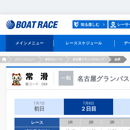
知る楽しむ
レーサ
メインメニュー
レーススケジュール
デ
HOME
メインメニュー
本日のレース
名古屋グランパスカップ
結果
名古屋グランパス
7月7日
7月8日
初日
２日目
レース
1R
2R
3R