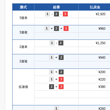
勝式
組番
払戻金
1
-
2
-
3
¥2,920
3連単
1
=
2
=
3
¥960
3連複
1
-
2
¥1,250
2連単
1
=
2
¥940
2連複
1
=
2
¥200
1
=
3
¥220
拡連複
2
=
3
¥380
1
¥260