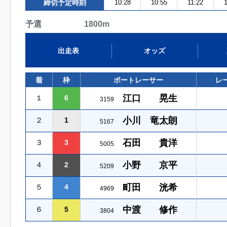
締切予定時刻
10:28
10:55
11:22
予選 1800m
出走表
オッズ
着
枠
ボートレーサー
レ
江口 晃生
１
6
3159
小川 竜太朗
２
1
5167
石田 貴洋
３
3
5005
小野 京平
４
2
5209
町田 洸希
５
4
4969
中渡 修作
６
5
3804