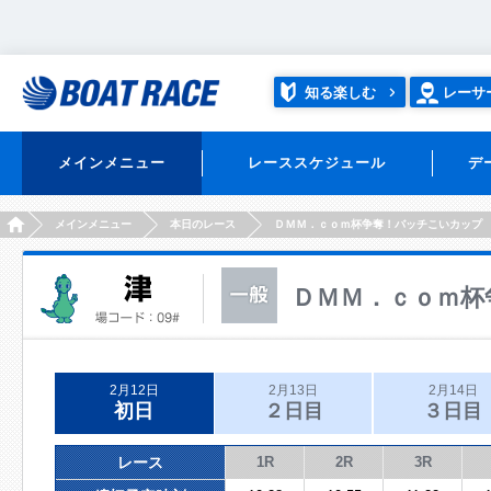
知る楽しむ
レーサ
メインメニュー
レーススケジュール
デ
HOME
メインメニュー
本日のレース
ＤＭＭ．ｃｏｍ杯争奪！バッチこいカップ
ＤＭＭ．ｃｏｍ杯
2月12日
2月13日
2月14日
初日
２日目
３日目
レース
1R
2R
3R