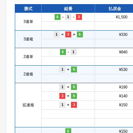
勝式
組番
払戻金
6
-
1
-
3
¥1,500
3連単
1
=
3
=
6
¥330
3連複
6
-
1
¥840
2連単
1
=
6
¥530
2連複
1
=
6
¥190
3
=
6
¥140
拡連複
1
=
3
¥150
6
¥150