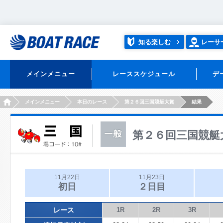
知る楽しむ
レーサ
メインメニュー
レーススケジュール
デ
HOME
メインメニュー
本日のレース
第２６回三国競艇大賞
結果
第２６回三国競艇
11月22日
11月23日
初日
２日目
レース
1R
2R
3R