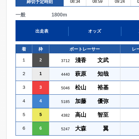
締切予定時刻
08:34
08:59
09:24
0
一般 1800m
出走表
オッズ
着
枠
ボートレーサー
レ
淺香 文武
１
2
3712
萩原 知哉
２
1
4440
松山 裕基
３
3
5046
加藤 優弥
４
4
5185
高山 智至
５
5
4382
大森 翼
６
6
5247