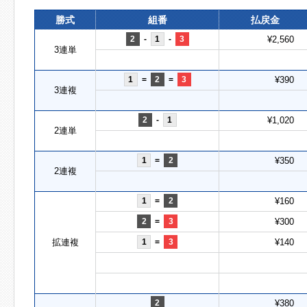
勝式
組番
払戻金
2
-
1
-
3
¥2,560
3連単
1
=
2
=
3
¥390
3連複
2
-
1
¥1,020
2連単
1
=
2
¥350
2連複
1
=
2
¥160
2
=
3
¥300
拡連複
1
=
3
¥140
2
¥380