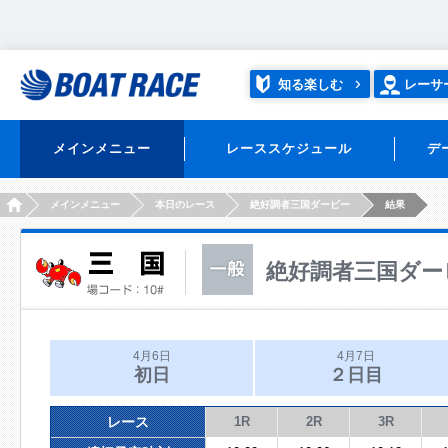
知る楽しむ
レーサ
メインメニュー
レーススケジュール
デ
HOME
メインメニュー
本日のレース
絶好調者三国ダービー
結果
絶好調者三国ダー
4月6日
4月7日
初日
２日目
レース
1R
2R
3R