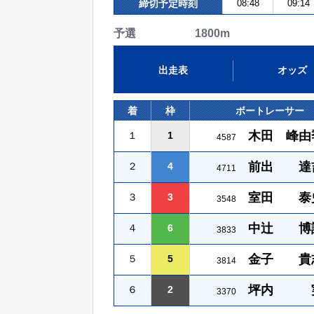
締切予定時刻
08:48
09:14
予選 1800m
出走表
オッズ
着
枠
ボートレーサー
木田 峰由
１
1
4587
前出 達
２
4
4711
室田 泰
３
3
3548
中辻 博
４
6
3833
金子 貴
５
5
3814
坪内 
６
2
3370