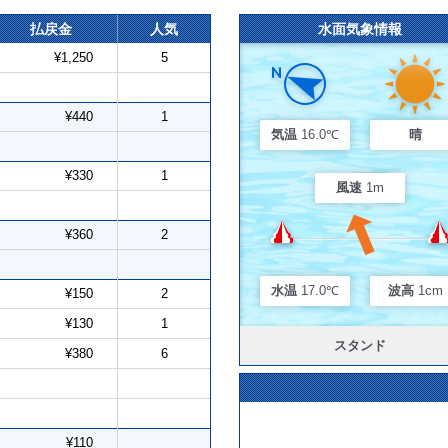
払戻金
人気
水面気象情報
¥1,250
5
¥440
1
気温
16.0℃
晴
¥330
1
風速
1m
¥360
2
水温
17.0℃
波高
1cm
¥150
2
¥130
1
スタンド
¥380
6
¥110