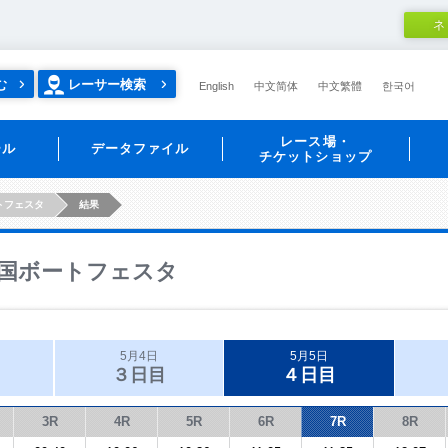
ネ
む
レーサー検索
English
中文简体
中文繁體
한국어
レース場・
ール
データファイル
チケットショップ
トフェスタ
結果
国ボートフェスタ
5月4日
5月5日
３日目
４日目
3R
4R
5R
6R
7R
8R