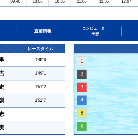
09:40
10:06
10:36
11:05
11:35
12:07
コンピューター
直前情報
予想
レースタイム
季
1'48"6
1
吉
1'49"1
2
史
1'51"2
3
訓
4
1'52"7
志
5
6
実