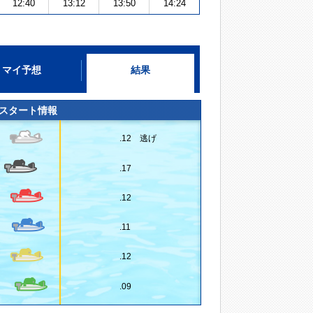
12:40
13:12
13:50
14:24
マイ予想
結果
スタート情報
.12 逃げ
.17
.12
.11
.12
.09