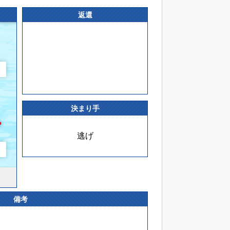
返還
決まり手
逃げ
備考