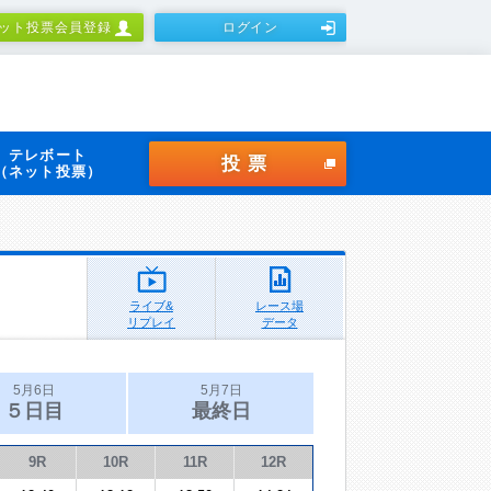
ット投票会員登録
ログイン
テレボート
投票
（ネット投票）
ライブ&
レース場
リプレイ
データ
5月6日
5月7日
５日目
最終日
9R
10R
11R
12R