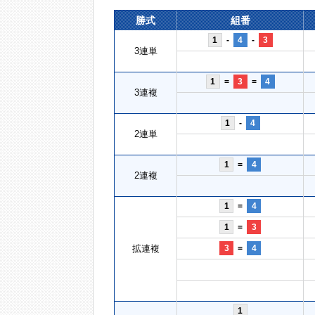
勝式
組番
1
-
4
-
3
3連単
1
=
3
=
4
3連複
1
-
4
2連単
1
=
4
2連複
1
=
4
1
=
3
拡連複
3
=
4
1