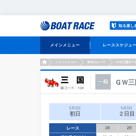
知る楽し
メインメニュー
レーススケジュ
HOME
メインメニュー
本日のレース
ＧＷ三国ボー
ＧＷ三
5月2日
5月3日
初日
２日目
レース
1R
2R