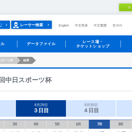
ネ
む
レーサー検索
English
中文简体
中文繁體
한국어
レース場・
ール
データファイル
チケットショップ
スポーツ杯
結果
回中日スポーツ杯
8月29日
8月30日
３日目
４日目
3R
4R
5R
6R
7R
8R