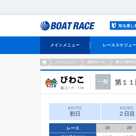
知る楽し
メインメニュー
レーススケジュ
HOME
メインメニュー
本日のレース
第１１回中日
第１１
8月27日
8月28日
初日
２日目
レース
1R
2R