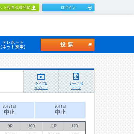
ット投票会員登録
ログイン
テレボート
投票
（ネット投票）
ライブ&
レース場
リプレイ
データ
8月31日
9月1日
中止
中止
9R
10R
11R
12R