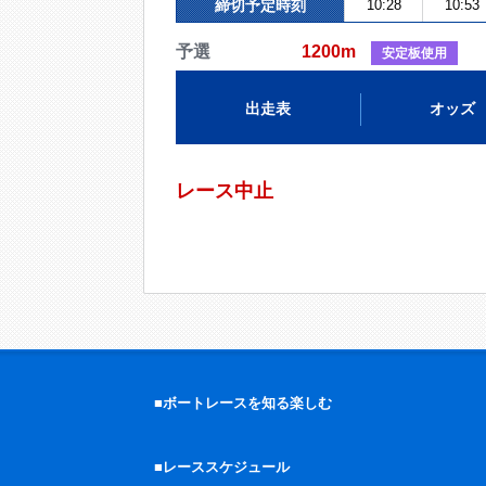
締切予定時刻
10:28
10:53
予選
1200m
安定板使用
出走表
オッズ
レース中止
■ボートレースを知る楽しむ
■レーススケジュール