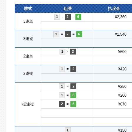
勝式
組番
払戻金
1
-
2
-
6
¥2,360
3連単
1
=
2
=
6
¥1,540
3連複
1
-
2
¥600
2連単
1
=
2
¥420
2連複
1
=
2
¥250
1
=
6
¥200
拡連複
2
=
6
¥670
1
¥150