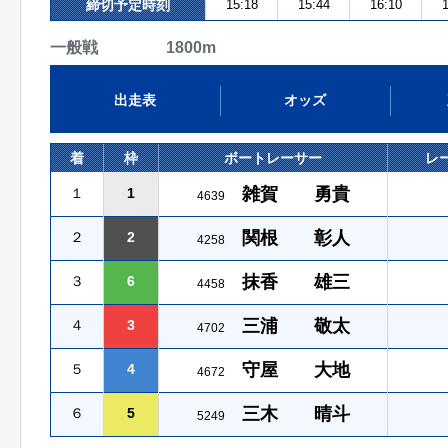
締切予定時刻
15:18
15:44
16:10
1
一般戦 1800m
出走表
オッズ
着
枠
ボートレーサー
レ
雑賀 勇貴
１
1
4639
関根 彰人
２
2
4258
抹香 雄三
３
6
4458
三浦 敬太
４
3
4702
守屋 大地
５
4
4672
三木 晴斗
６
5
5249