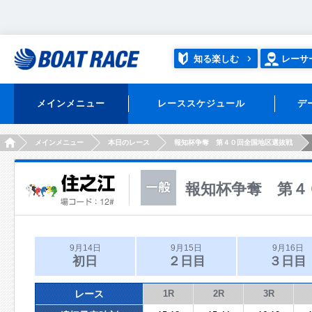
知る楽しむ
レーサ
メインメニュー
レーススケジュール
デ
HOME
メインメニュー
本日のレース
報知杯争奪 第４０回全国地区選抜戦
報知杯争奪 第４
9月14日
9月15日
9月16日
初日
２日目
３日目
レース
1R
2R
3R