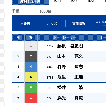
締切予定時刻
15:21
15:50
16:20
1
予選 1800m
コンピ
出走表
オッズ
直前情報
予
着
枠
ボートレーサー
レ
藤原 啓史朗
１
1
4762
山本 寛久
２
2
3874
谷野 錬志
３
4
4342
瓜生 正義
４
5
3783
松井 繁
５
6
3415
浜先 真範
６
3
4798