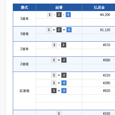
勝式
組番
払戻金
1
-
2
-
4
¥4,200
3連単
1
=
2
=
4
¥1,120
3連複
1
-
2
¥570
2連単
1
=
2
¥580
2連複
1
=
2
¥210
1
=
4
¥280
拡連複
2
=
4
¥820
1
¥150