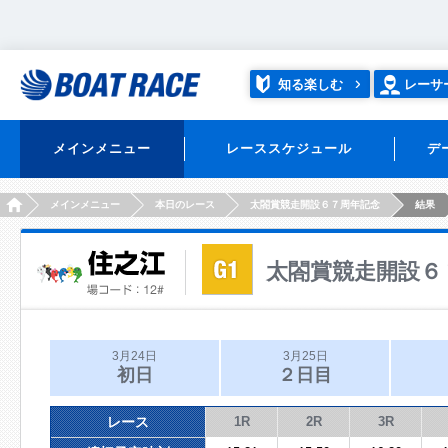
知る楽しむ
レーサ
メインメニュー
レーススケジュール
デ
HOME
メインメニュー
本日のレース
太閤賞競走開設６７周年記念
結果
太閤賞競走開設６
3月24日
3月25日
初日
２日目
レース
1R
2R
3R