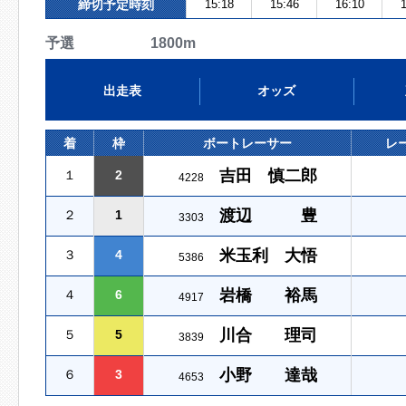
締切予定時刻
15:18
15:46
16:10
1
予選 1800m
出走表
オッズ
着
枠
ボートレーサー
レ
吉田 慎二郎
１
2
4228
渡辺 豊
２
1
3303
米玉利 大悟
３
4
5386
岩橋 裕馬
４
6
4917
川合 理司
５
5
3839
小野 達哉
６
3
4653