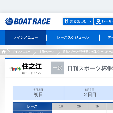
知る楽しむ
レーサ
メインメニュー
レーススケジュール
デ
HOME
メインメニュー
本日のレース
日刊スポーツ杯争奪第２９回ブルースター
日刊スポーツ杯争
6月2日
6月3日
初日
２日目
レース
1R
2R
3R