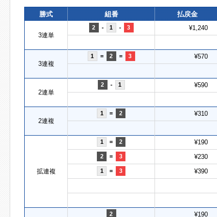
勝式
組番
払戻金
2
-
1
-
3
¥1,240
3連単
1
=
2
=
3
¥570
3連複
2
-
1
¥590
2連単
1
=
2
¥310
2連複
1
=
2
¥190
2
=
3
¥230
拡連複
1
=
3
¥390
2
¥190