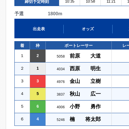
締切予定時刻
10:35
10:58
11:21
予選 1800m
出走表
オッズ
着
枠
ボートレーサー
レ
前原 大道
１
2
5058
西原 明生
２
1
4034
金山 立樹
３
3
4976
秋山 広一
４
5
3837
小野 勇作
５
6
4006
楠 将太郎
６
4
5246