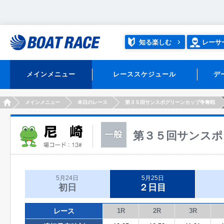
知る楽しむ
レーサ
メインメニュー
レーススケジュール
デ
HOME
メインメニュー
本日のレース
第３５回サンスポグリーンカップ争奪戦
第３５回サンスポ
5月24日
5月25日
初日
２日目
レース
1R
2R
3R