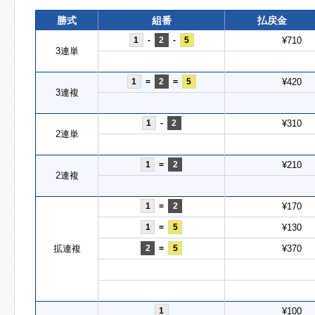
勝式
組番
払戻金
1
-
2
-
5
¥710
3連単
1
=
2
=
5
¥420
3連複
1
-
2
¥310
2連単
1
=
2
¥210
2連複
1
=
2
¥170
1
=
5
¥130
拡連複
2
=
5
¥370
1
¥100