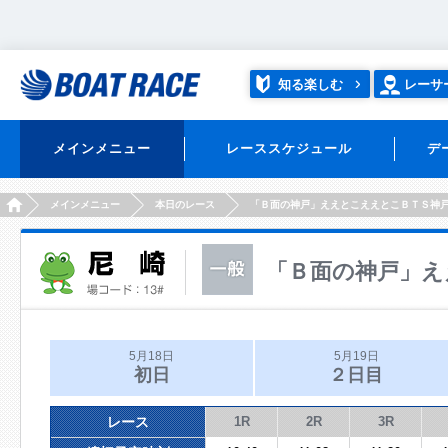
知る楽しむ
レーサ
メインメニュー
レーススケジュール
デ
HOME
メインメニュー
本日のレース
「Ｂ面の神戸」ええとこええとこＢＴＳ神
「Ｂ面の神戸」え
5月18日
5月19日
初日
２日目
レース
1R
2R
3R