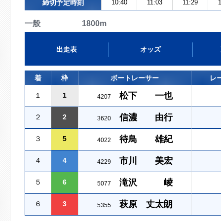
締切予定時刻
10:40
11:03
11:29
一般 1800m
出走表
オッズ
着
枠
ボートレーサー
レ
松下 一也
１
1
4207
信濃 由行
２
2
3620
待鳥 雄紀
３
5
4022
市川 美宏
４
4
4229
滝沢 崚
５
6
5077
萩原 丈太朗
６
3
5355