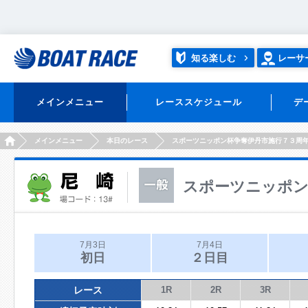
知る楽しむ
レーサ
メインメニュー
レーススケジュール
デ
HOME
メインメニュー
本日のレース
スポーツニッポン杯争奪伊丹市施行７３周
スポーツニッポン
7月3日
7月4日
初日
２日目
レース
1R
2R
3R