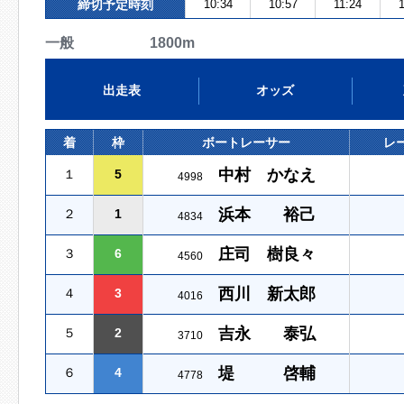
締切予定時刻
10:34
10:57
11:24
一般 1800m
出走表
オッズ
着
枠
ボートレーサー
レ
中村 かなえ
１
5
4998
浜本 裕己
２
1
4834
庄司 樹良々
３
6
4560
西川 新太郎
４
3
4016
吉永 泰弘
５
2
3710
堤 啓輔
６
4
4778