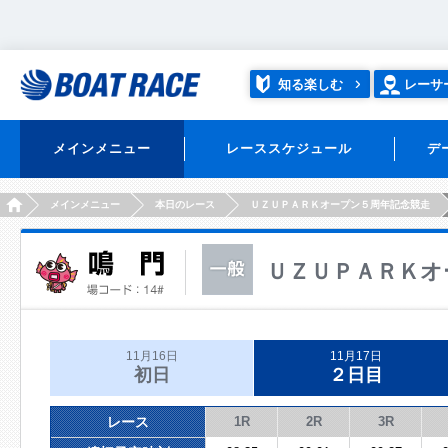
知る楽しむ
レーサ
メインメニュー
レーススケジュール
デ
HOME
メインメニュー
本日のレース
ＵＺＵＰＡＲＫオープン５周年記念競走
ＵＺＵＰＡＲＫオ
11月16日
11月17日
初日
２日目
レース
1R
2R
3R