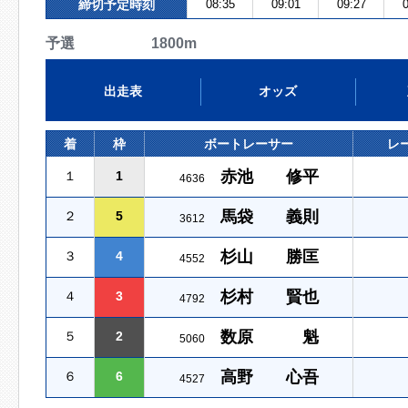
締切予定時刻
08:35
09:01
09:27
0
予選 1800m
出走表
オッズ
着
枠
ボートレーサー
レ
赤池 修平
１
1
4636
馬袋 義則
２
5
3612
杉山 勝匡
３
4
4552
杉村 賢也
４
3
4792
数原 魁
５
2
5060
高野 心吾
６
6
4527