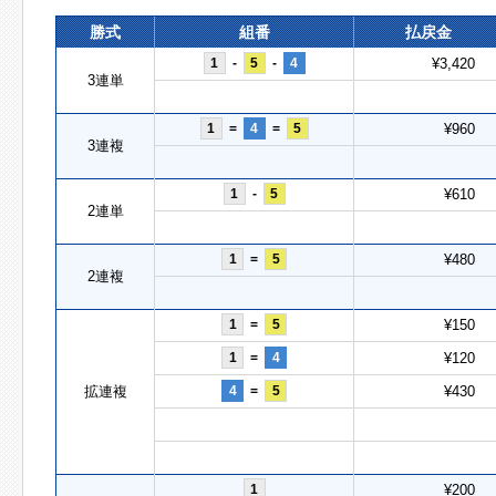
勝式
組番
払戻金
1
-
5
-
4
¥3,420
3連単
1
=
4
=
5
¥960
3連複
1
-
5
¥610
2連単
1
=
5
¥480
2連複
1
=
5
¥150
1
=
4
¥120
拡連複
4
=
5
¥430
1
¥200