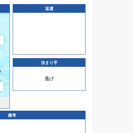
返還
決まり手
逃げ
備考