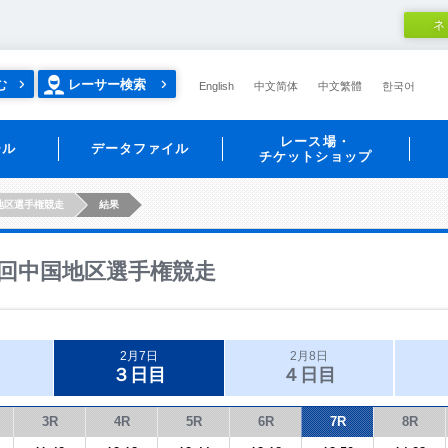
ネ
む
レーサー検索
English
中文简体
中文繁體
한국어
レース場・
ール
データファイル
チケットショップ
地区選手権競走
結果
回中国地区選手権競走
2月7日
2月8日
３日目
４日目
3R
4R
5R
6R
7R
8R