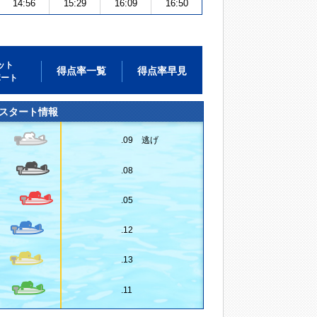
14:56
15:29
16:09
16:50
ット
得点率一覧
得点率早見
ポート
スタート情報
.09 逃げ
.08
.05
.12
.13
.11