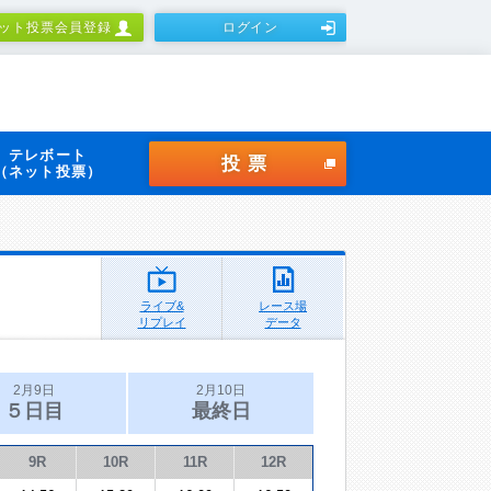
ット投票会員登録
ログイン
テレボート
投票
（ネット投票）
ライブ&
レース場
リプレイ
データ
2月9日
2月10日
５日目
最終日
9R
10R
11R
12R