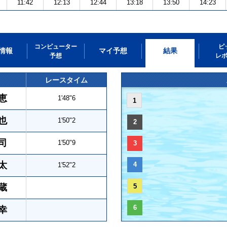
11:42
12:13
12:44
13:18
13:50
14:23
コンピューター
ピ
情報
マイ予想
結果
予想
レ
レースタイム
恵
1'48"6
1
也
1'50"2
2
司
1'50"9
3
太
4
1'52"2
蔵
5
6
幸