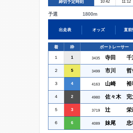
締切予定時刻
10:42
11:12
予選 1800m
出走表
オッズ
直前
着
枠
ボートレーサー
寺田 千
１
1
3435
市川 哲
２
5
3499
山崎 裕
３
4
4163
佐々木 完
４
2
4980
辻 栄
５
3
3719
妹尾 忠
６
6
4089