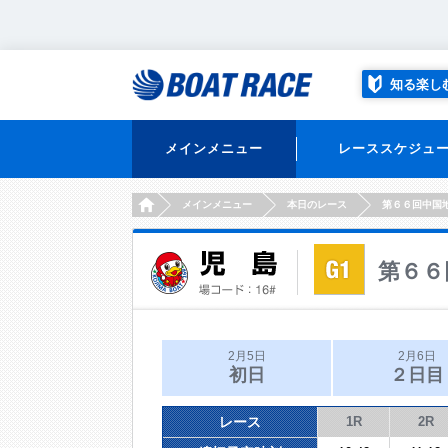
知る楽し
メインメニュー
レーススケジュ
HOME
メインメニュー
本日のレース
第６６回中国
第６６
2月5日
2月6日
初日
２日目
レース
1R
2R