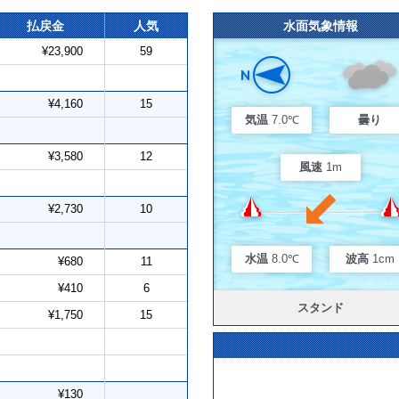
払戻金
人気
水面気象情報
¥23,900
59
¥4,160
15
気温
7.0℃
曇り
¥3,580
12
風速
1m
¥2,730
10
水温
8.0℃
波高
1cm
¥680
11
¥410
6
スタンド
¥1,750
15
¥130