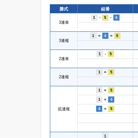
勝式
組番
1
-
5
-
4
3連単
1
=
4
=
5
3連複
1
-
5
2連単
1
=
5
2連複
1
=
5
1
=
4
拡連複
4
=
5
1