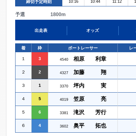
締切予定時刻
10:16
10:44
11:12
予選 1800m
出走表
オッズ
着
枠
ボートレーサー
レ
相原 利章
１
3
4540
加藤 翔
２
2
4327
坪内 実
３
1
3370
笠原 亮
４
5
4019
滝沢 芳行
５
6
3381
奥平 拓也
６
4
3602