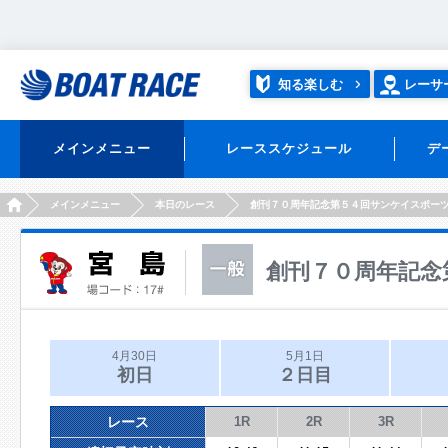
知る楽しむ
レーサ
メインメニュー
レーススケジュール
デ
HOME
メインメニュー
本日のレース
創刊７０周年記念第５４回サンケイスポー
創刊７０周年記念
4月30日
5月1日
初日
２日目
レース
1R
2R
3R