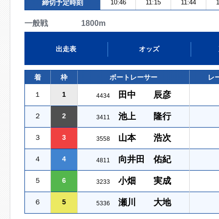
締切予定時刻
10:46
11:15
11:44
1
一般戦 1800m
出走表
オッズ
着
枠
ボートレーサー
レ
田中 辰彦
１
1
4434
池上 隆行
２
2
3411
山本 浩次
３
3
3558
向井田 佑紀
４
4
4811
小畑 実成
５
6
3233
瀬川 大地
６
5
5336