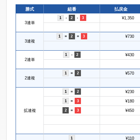
勝式
組番
払戻金
1
-
2
-
3
¥1,350
3連単
1
=
2
=
3
¥730
3連複
1
-
2
¥430
2連単
1
=
2
¥570
2連複
1
=
2
¥230
1
=
3
¥180
拡連複
2
=
3
¥450
1
¥110