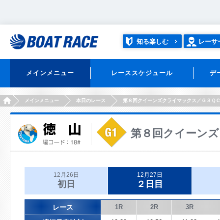
知る楽しむ
レーサ
メインメニュー
レーススケジュール
デ
HOME
メインメニュー
本日のレース
第８回クイーンズクライマックス／Ｇ３Ｑ
第８回クイーンズ
12月26日
12月27日
初日
２日目
レース
1R
2R
3R