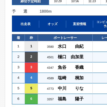
締切予定時刻
10:29
10:56
11:23
予 選 1800m
コンピ
出走表
オッズ
直前情報
予
着
枠
ボートレーサー
レ
水口 由紀
１
1
3580
樋口 由加里
２
2
4501
魚谷 香織
３
3
4347
塩崎 桐加
４
4
4589
中川 りな
５
5
4773
福島 陽子
６
6
3357