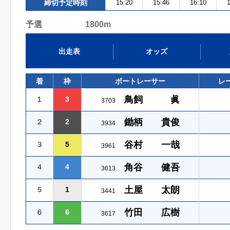
締切予定時刻
15:20
15:46
16:10
1
予選 1800m
出走表
オッズ
着
枠
ボートレーサー
レ
鳥飼 眞
１
3
3703
鋤柄 貴俊
２
2
3934
谷村 一哉
３
5
3961
角谷 健吾
４
4
3613
土屋 太朗
５
1
3441
竹田 広樹
６
6
3617