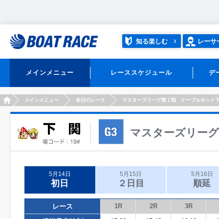
知る楽しむ
レーサ
メインメニュー
レーススケジュール
デ
HOME
メインメニュー
本日のレース
マスターズリーグ第１戦 ケーブルネット
マスターズリーグ
5月14日
5月15日
5月16日
初日
２日目
順延
レース
1R
2R
3R