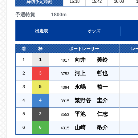
締切予定時刻
15:18
15:42
16:08
1
予選特賞 1800m
出走表
オッズ
着
枠
ボートレーサー
レ
向井 美鈴
１
1
4017
河上 哲也
２
3
3753
永嶋 裕一
３
5
4394
繁野谷 圭介
４
4
3915
平池 仁志
５
2
3553
山崎 昂介
６
6
4315