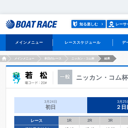
知る楽しむ
レーサ
メインメニュー
レーススケジュール
デ
HOME
メインメニュー
本日のレース
ニッカン・コム杯
結果
ニッカン・コム杯
3月24日
3月25
初日
２日
レース
1R
2R
3R