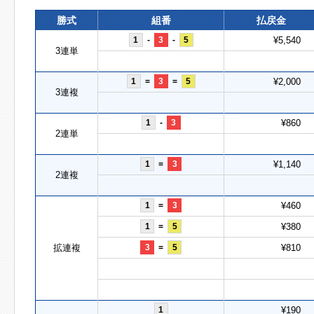
勝式
組番
払戻金
1
-
3
-
5
¥5,540
3連単
1
=
3
=
5
¥2,000
3連複
1
-
3
¥860
2連単
1
=
3
¥1,140
2連複
1
=
3
¥460
1
=
5
¥380
拡連複
3
=
5
¥810
1
¥190