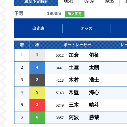
締切予定時刻
08:43
09:09
09:35
1
予選 1800m
進入固定
出走表
オッズ
着
枠
ボートレーサー
レ
加倉 侑征
１
1
5012
土屋 太朗
２
4
3441
木村 浩士
３
2
4113
常盤 海心
４
5
5143
三木 晴斗
５
3
5249
阿波 勝哉
６
6
3857