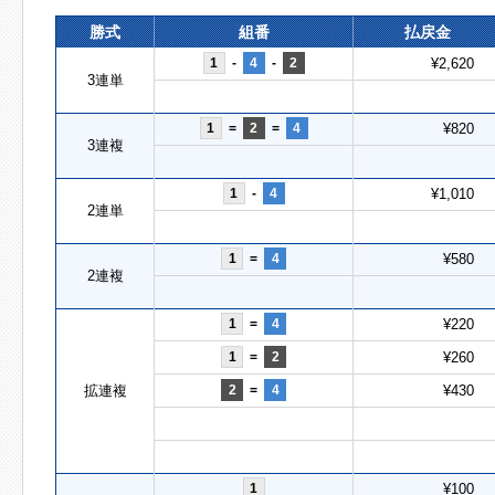
勝式
組番
払戻金
1
-
4
-
2
¥2,620
3連単
1
=
2
=
4
¥820
3連複
1
-
4
¥1,010
2連単
1
=
4
¥580
2連複
1
=
4
¥220
1
=
2
¥260
拡連複
2
=
4
¥430
1
¥100