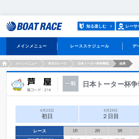
知る楽しむ
レーサ
メインメニュー
レーススケジュール
デ
HOME
メインメニュー
本日のレース
日本トーター杯争奪戦
結果
日本トーター杯争
4月23日
4月24日
初日
２日目
レース
1R
2R
3R