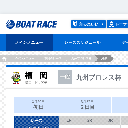
知る楽しむ
レーサ
メインメニュー
レーススケジュール
デ
HOME
メインメニュー
本日のレース
九州プロレス杯
結果
九州プロレス杯
3月26日
3月27日
初日
２日目
レース
1R
2R
3R