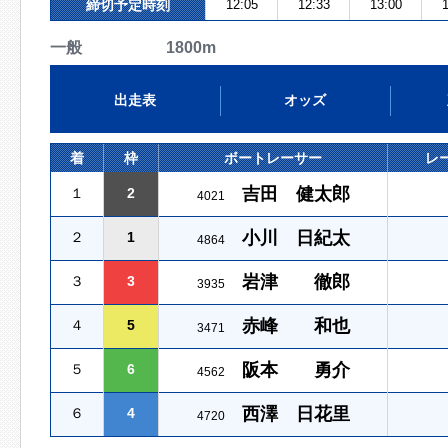
締切予定時刻
12:05
12:33
13:00
1
一般 1800m
出走表
オッズ
着
枠
ボートレーサー
レ
吉田 健太郎
１
2
4021
小川 日紀太
２
1
4864
岩津 徹郎
３
3
3935
赤峰 和也
４
5
3471
阪本 勇介
５
6
4562
西澤 日花里
６
4
4720