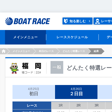
知る楽しむ
レーサ
メインメニュー
レーススケジュール
デ
HOME
メインメニュー
本日のレース
どんたく特選レース
結果
どんたく特選レー
4月25日
4月26日
初日
２日目
レース
1R
2R
3R