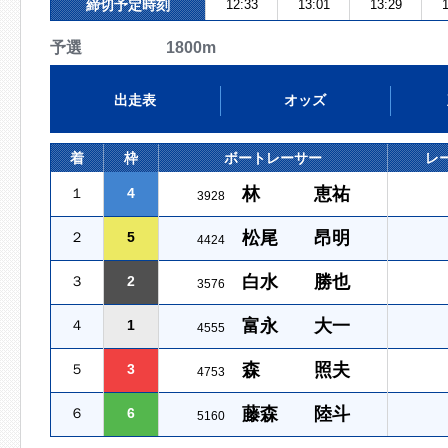
締切予定時刻
12:33
13:01
13:29
1
予選 1800m
出走表
オッズ
着
枠
ボートレーサー
レ
林 恵祐
１
4
3928
松尾 昂明
２
5
4424
白水 勝也
３
2
3576
富永 大一
４
1
4555
森 照夫
５
3
4753
藤森 陸斗
６
6
5160