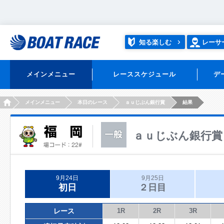
知る楽しむ
レーサ
メインメニュー
レーススケジュール
デ
HOME
メインメニュー
本日のレース
ａｕじぶん銀行賞
結果
ａｕじぶん銀行賞
9月24日
9月25日
初日
２日目
レース
1R
2R
3R