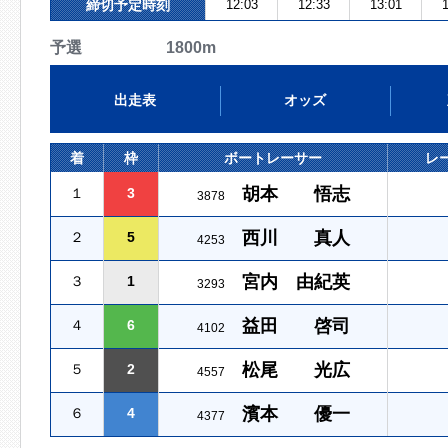
締切予定時刻
12:03
12:33
13:01
1
予選 1800m
出走表
オッズ
着
枠
ボートレーサー
レ
胡本 悟志
１
3
3878
西川 真人
２
5
4253
宮内 由紀英
３
1
3293
益田 啓司
４
6
4102
松尾 光広
５
2
4557
濱本 優一
６
4
4377