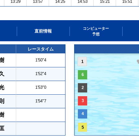
13:29
13:57
14:25
14:53
15:21
15:51
コンピューター
直前情報
予想
レースタイム
樹
1'50"4
1
久
1'52"4
6
光
1'53"0
2
則
3
1'54"7
4
樹
5
匡