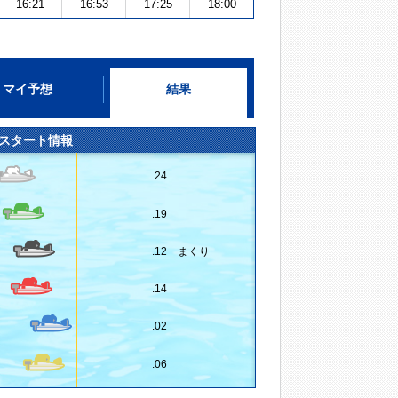
16:21
16:53
17:25
18:00
マイ予想
結果
スタート情報
.24
.19
.12 まくり
.14
.02
.06