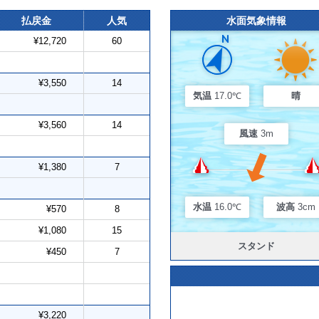
払戻金
人気
水面気象情報
¥12,720
60
¥3,550
14
気温
17.0℃
晴
¥3,560
14
風速
3m
¥1,380
7
水温
16.0℃
波高
3cm
¥570
8
¥1,080
15
スタンド
¥450
7
¥3,220