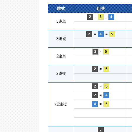
勝式
組番
2
-
5
-
4
3連単
2
=
4
=
5
3連複
2
-
5
2連単
2
=
5
2連複
2
=
5
2
=
4
拡連複
4
=
5
2