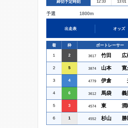
締切予定時刻
12:33
13:01
予選 1800m
出走表
オッズ
着
枠
ボートレーサー
竹田 広
１
2
3617
山本 寛
２
5
3874
伊倉 
３
4
4779
馬袋 義
４
6
3612
東 潤
５
3
4574
杉山 勝
６
1
4552