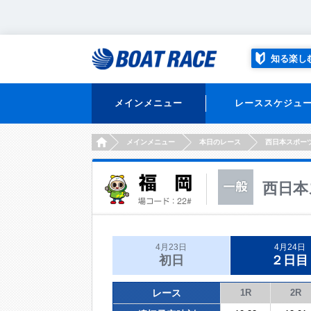
知る楽し
メインメニュー
レーススケジュ
HOME
メインメニュー
本日のレース
西日本スポー
西日本
4月23日
4月24日
初日
２日目
レース
1R
2R