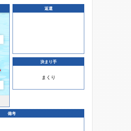
返還
決まり手
まくり
備考