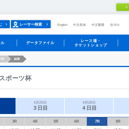
ネ
む
レーサー検索
English
中文简体
中文繁體
한국어
レース場・
ール
データファイル
チケットショップ
ツ杯
結果
スポーツ杯
4月25日
4月26日
３日目
４日目
3R
4R
5R
6R
7R
8R