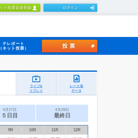
ット投票会員登録
ログイン
テレボート
投票
（ネット投票）
ライブ&
レース場
リプレイ
データ
4月27日
4月28日
５日目
最終日
9R
10R
11R
12R