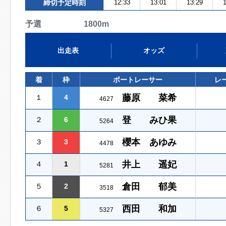
締切予定時刻
12:33
13:01
13:29
1
予選 1800m
出走表
オッズ
着
枠
ボートレーサー
レ
藤原 菜希
１
4
4627
登 みひ果
２
6
5264
櫻本 あゆみ
３
3
4478
井上 遥妃
４
1
5281
倉田 郁美
５
2
3518
西田 和加
６
5
5327