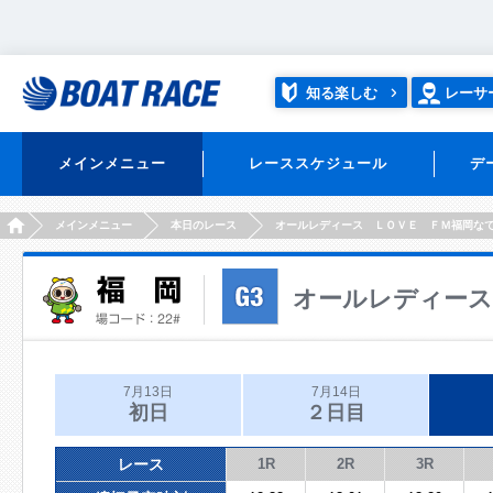
知る楽しむ
レーサ
メインメニュー
レーススケジュール
デ
HOME
メインメニュー
本日のレース
オールレディース ＬＯＶＥ ＦＭ福岡な
オールレディース
7月13日
7月14日
初日
２日目
レース
1R
2R
3R