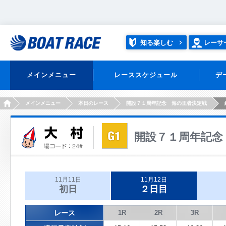
知る楽しむ
レーサ
メインメニュー
レーススケジュール
デ
HOME
メインメニュー
本日のレース
開設７１周年記念 海の王者決定戦
開設７１周年記念
11月11日
11月12日
初日
２日目
レース
1R
2R
3R