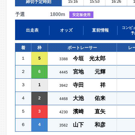
締切予定時刻
15:16
15:53
16:26
1
予選 1800m
安定板使用
コンピ
出走表
オッズ
直前情報
予
着
枠
ボートレーサー
レ
今垣 光太郎
１
5
3388
宮地 元輝
２
6
4445
寺田 祥
３
1
3942
大池 佑来
４
2
4468
濱崎 直矢
５
3
4230
山下 和彦
６
4
3562