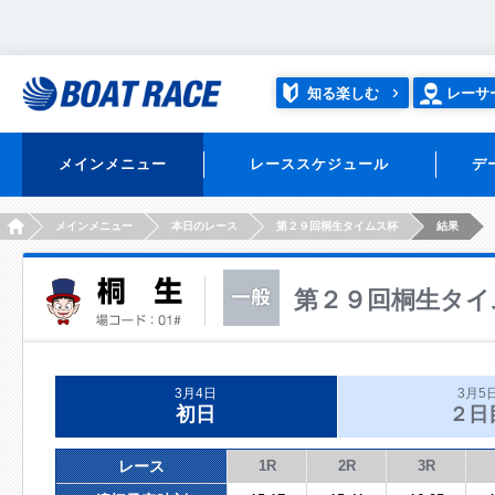
知る楽しむ
レーサ
メインメニュー
レーススケジュール
デ
HOME
メインメニュー
本日のレース
第２９回桐生タイムス杯
結果
第２９回桐生タイ
3月4日
3月5
初日
２日
レース
1R
2R
3R