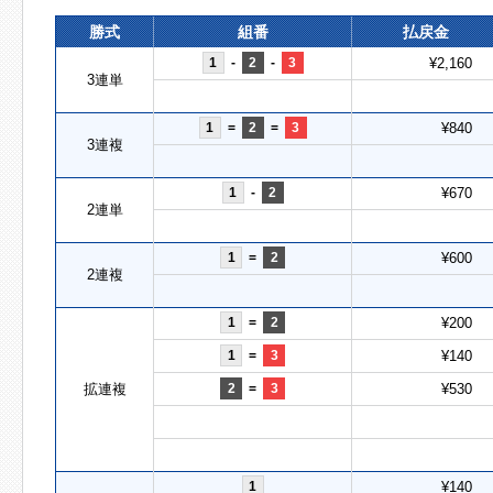
勝式
組番
払戻金
1
-
2
-
3
¥2,160
3連単
1
=
2
=
3
¥840
3連複
1
-
2
¥670
2連単
1
=
2
¥600
2連複
1
=
2
¥200
1
=
3
¥140
拡連複
2
=
3
¥530
1
¥140