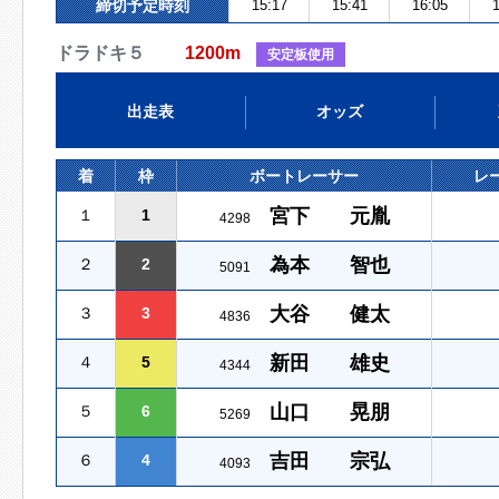
締切予定時刻
15:17
15:41
16:05
1
ドラドキ５
1200m
安定板使用
出走表
オッズ
着
枠
ボートレーサー
レ
宮下 元胤
１
1
4298
為本 智也
２
2
5091
大谷 健太
３
3
4836
新田 雄史
４
5
4344
山口 晃朋
５
6
5269
吉田 宗弘
６
4
4093