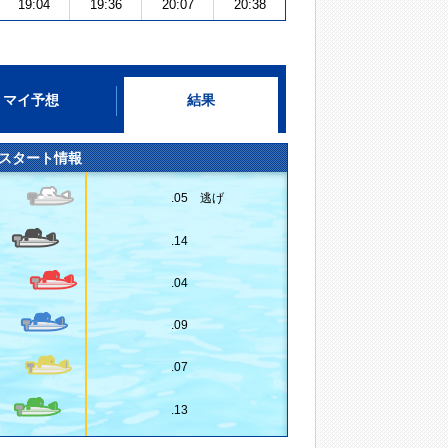
19:04
19:36
20:07
20:38
マイ予想
結果
スタート情報
.05 逃げ
.14
.04
.09
.07
.13