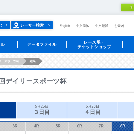
ネ
む
レーサー検索
English
中文简体
中文繁體
한국어
レース場・
ール
データファイル
チケットショップ
リースポーツ杯
結果
回デイリースポーツ杯
5月25日
5月26日
３日目
４日目
3R
4R
5R
6R
7R
8R