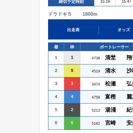
締切予定時刻
15:19
15:47
ドラドキ５ 1800m
出走表
オッズ
着
枠
ボートレーサー
清埜 翔
１
1
4738
清水 沙
２
5
4519
松瀬 弘
３
3
3474
富樫 麗
４
4
4758
湯淺 紀
５
2
5213
宮崎 安
６
6
5182