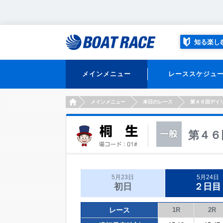
知る楽し
メインメニュー
レーススケジュ
HOME
メインメニュー
本日のレース
第４６回デイ
第４６
5月23日
5月24日
初日
２日目
レース
1R
2R