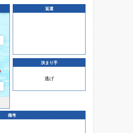
返還
決まり手
逃げ
備考