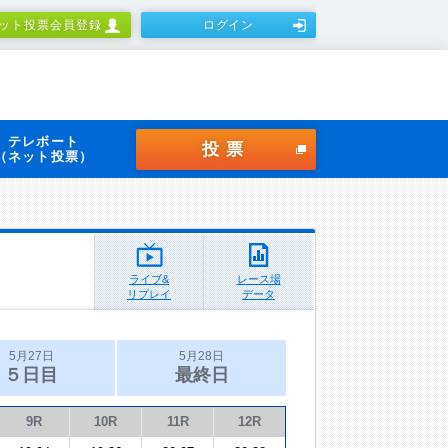
ット投票会員登録
ログイン
テレボート
投票
（ネット投票）
ライブ&
レース場
リプレイ
データ
5月27日
5月28日
５日目
最終日
9R
10R
11R
12R