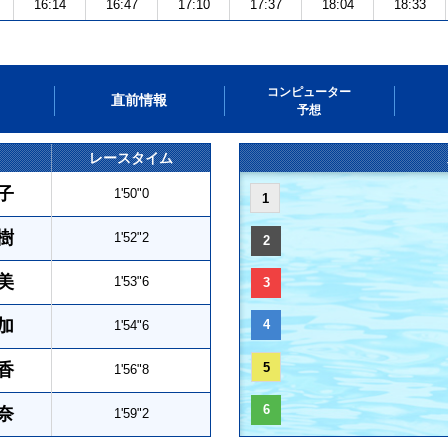
16:14
16:47
17:10
17:37
18:04
18:33
コンピューター
直前情報
予想
レースタイム
子
1'50"0
1
樹
1'52"2
2
美
1'53"6
3
加
4
1'54"6
香
5
1'56"8
6
奈
1'59"2