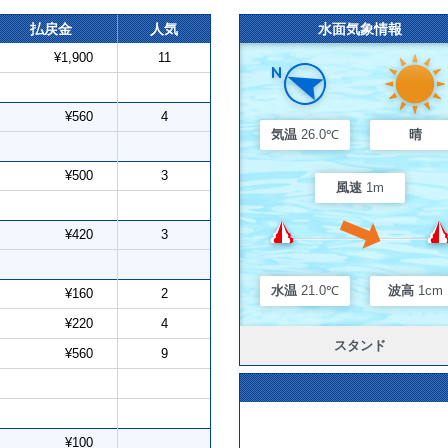
払戻金
人気
水面気象情報
¥1,900
11
¥560
4
気温
26.0℃
晴
¥500
3
風速
1m
¥420
3
水温
21.0℃
波高
1cm
¥160
2
¥220
4
スタンド
¥560
9
¥100