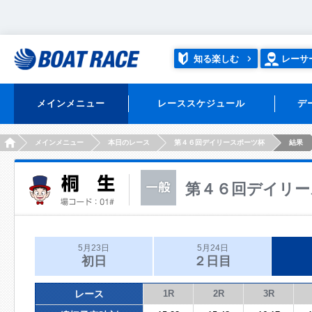
知る楽しむ
レーサ
メインメニュー
レーススケジュール
デ
HOME
メインメニュー
本日のレース
第４６回デイリースポーツ杯
結果
第４６回デイリー
5月23日
5月24日
初日
２日目
レース
1R
2R
3R