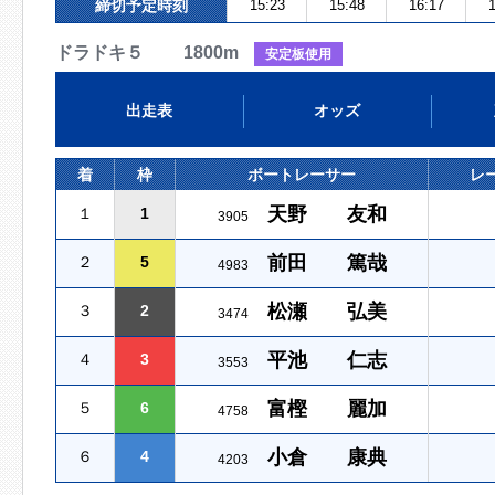
締切予定時刻
15:23
15:48
16:17
1
ドラドキ５ 1800m
安定板使用
出走表
オッズ
着
枠
ボートレーサー
レ
天野 友和
１
1
3905
前田 篤哉
２
5
4983
松瀬 弘美
３
2
3474
平池 仁志
４
3
3553
富樫 麗加
５
6
4758
小倉 康典
６
4
4203