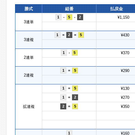
勝式
組番
払戻金
1
-
5
-
2
¥1,150
3連単
1
=
2
=
5
¥430
3連複
1
-
5
¥370
2連単
1
=
5
¥290
2連複
1
=
5
¥130
1
=
2
¥270
拡連複
2
=
5
¥350
1
¥160