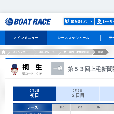
知る楽しむ
レーサ
メインメニュー
レーススケジュール
デ
HOME
メインメニュー
本日のレース
第５３回上毛新聞社杯
結果
第５３回上毛新聞
5月1日
5月2日
初日
２日目
レース
1R
2R
3R