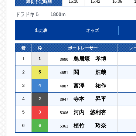
締切予定時刻
15:18
15:42
16:06
1
ドラドキ５ 1800m
出走表
オッズ
着
枠
ボートレーサー
レ
鳥居塚 孝博
１
1
3686
関 浩哉
２
5
4851
富澤 祐作
３
4
4887
寺本 昇平
４
2
3947
河内 悠利杏
５
3
5306
植竹 玲奈
６
6
5361