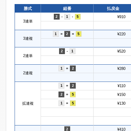
勝式
組番
払戻金
2
-
1
-
5
¥910
3連単
1
=
2
=
5
¥220
3連複
2
-
1
¥520
2連単
1
=
2
¥280
2連複
1
=
2
¥110
2
=
5
¥150
拡連複
1
=
5
¥130
2
¥410