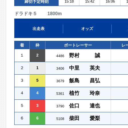
締切予定時刻
15:18
15:42
16:06
1
ドラドキ５ 1800m
出走表
オッズ
着
枠
ボートレーサー
レ
野村 誠
１
2
4486
中里 英夫
２
1
3406
飯島 昌弘
３
5
3679
植竹 玲奈
４
4
5361
佐口 達也
５
3
3790
柴田 愛梨
６
6
5108