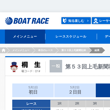
知る楽しむ
レーサ
メインメニュー
レーススケジュール
デ
HOME
メインメニュー
本日のレース
第５３回上毛新聞社杯
結果
第５３回上毛新聞
5月1日
5月2日
初日
２日目
レース
1R
2R
3R