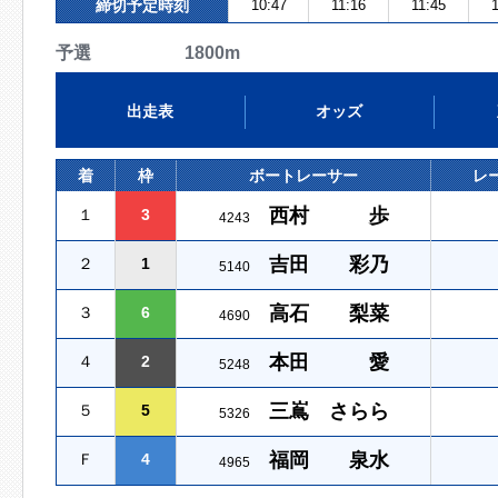
締切予定時刻
10:47
11:16
11:45
1
予選 1800m
出走表
オッズ
着
枠
ボートレーサー
レ
西村 歩
１
3
4243
吉田 彩乃
２
1
5140
高石 梨菜
３
6
4690
本田 愛
４
2
5248
三嶌 さらら
５
5
5326
福岡 泉水
Ｆ
4
4965