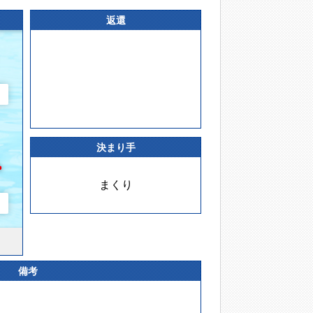
返還
決まり手
まくり
備考