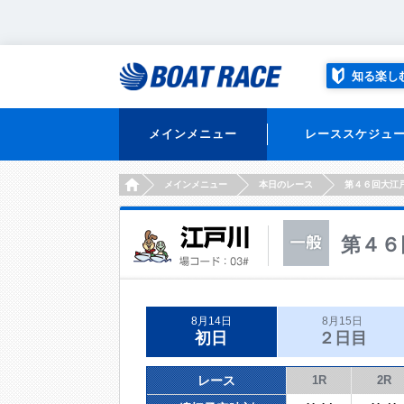
知る楽し
メインメニュー
レーススケジュ
HOME
メインメニュー
本日のレース
第４６回大江
第４６
8月14日
8月15日
初日
２日目
レース
1R
2R