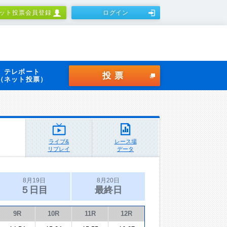
ット投票会員登録
ログイン
テレボート
投票
（ネット投票）
ライブ&
レース場
リプレイ
データ
8月19日
8月20日
５日目
最終日
9R
10R
11R
12R