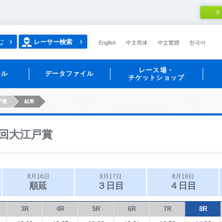
ネ
む
レーサー検索
English
中文简体
中文繁體
한국어
レース場・
ール
データファイル
チケットショップ
戸賞
結果
回大江戸賞
8月16日
8月17日
8月18日
順延
３日目
４日目
3R
4R
5R
6R
7R
8R