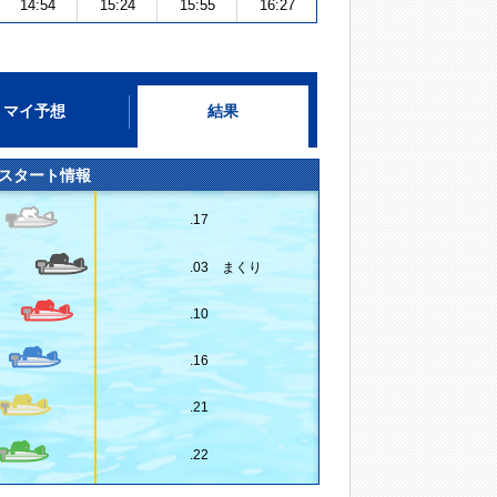
14:54
15:24
15:55
16:27
マイ予想
結果
スタート情報
.17
.03 まくり
.10
.16
.21
.22