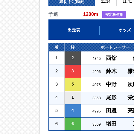
締切予定時刻
11:14
11:41
予選
1200m
安定板使用
出走表
オッズ
着
枠
ボートレーサー
西舘 
１
2
4345
鈴木 雅
２
3
4906
中野 次
３
5
4075
尾形 栄
４
1
3868
田邉 亮
５
4
4995
増田 
６
6
3569