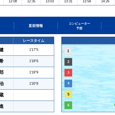
12:08
12:35
13:03
13:31
13:58
14:26
コンピューター
直前情報
予想
レースタイム
健
1'17"5
1
希
1'18"6
2
郎
1'19"9
3
治
4
1'20"8
蔵
5
6
進