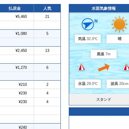
払戻金
人気
水面気象情報
¥5,460
21
¥1,080
5
気温
32.0℃
晴
¥2,450
13
風速
7m
¥1,270
6
水温
29.0℃
波高
20cm
¥210
2
¥230
4
スタンド
¥230
4
¥240