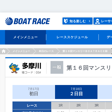
知る楽しむ
レーサ
メインメニュー
レーススケジュール
デ
HOME
メインメニュー
本日のレース
第１６回マンスリーＢＯＡＴＲＡＣＥ杯
第１６回マンスリ
7月17日
7月18日
初日
２日目
レース
1R
2R
3R