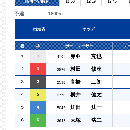
締切予定時刻
11:53
12:19
12:46
1
予選 1800m
出走表
オッズ
着
枠
ボートレーサー
レ
赤羽 克也
１
1
4191
村田 修次
２
3
3826
高橋 二朗
３
2
2538
横井 健太
４
5
3776
畑田 汰一
５
4
5042
大塚 浩二
６
6
3642