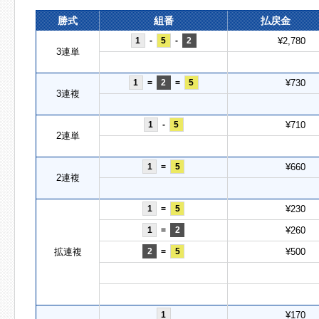
勝式
組番
払戻金
1
-
5
-
2
¥2,780
3連単
1
=
2
=
5
¥730
3連複
1
-
5
¥710
2連単
1
=
5
¥660
2連複
1
=
5
¥230
1
=
2
¥260
拡連複
2
=
5
¥500
1
¥170