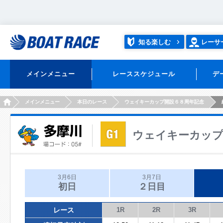
知る楽しむ
レーサ
メインメニュー
レーススケジュール
デ
HOME
メインメニュー
本日のレース
ウェイキーカップ開設６８周年記念
ウェイキーカップ
3月6日
3月7日
初日
２日目
レース
1R
2R
3R