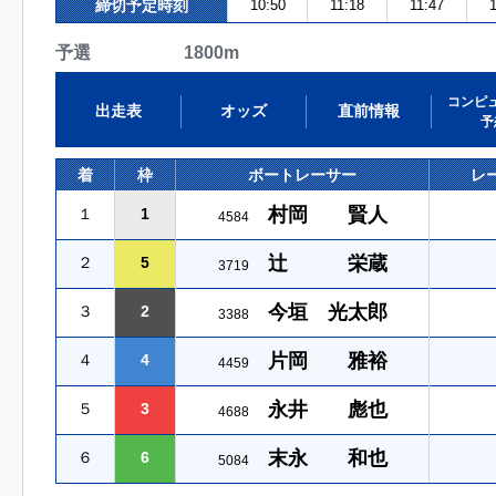
締切予定時刻
10:50
11:18
11:47
1
予選 1800m
コンピ
出走表
オッズ
直前情報
予
着
枠
ボートレーサー
レ
村岡 賢人
１
1
4584
辻 栄蔵
２
5
3719
今垣 光太郎
３
2
3388
片岡 雅裕
４
4
4459
永井 彪也
５
3
4688
末永 和也
６
6
5084