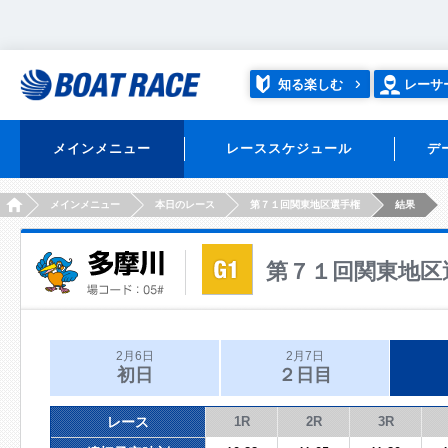
知る楽しむ
レーサ
メインメニュー
レーススケジュール
デ
HOME
メインメニュー
本日のレース
第７１回関東地区選手権
結果
第７１回関東地区
2月6日
2月7日
初日
２日目
レース
1R
2R
3R