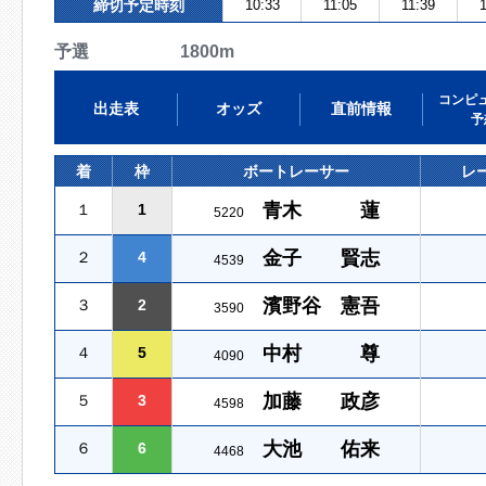
締切予定時刻
10:33
11:05
11:39
1
予選 1800m
コンピ
出走表
オッズ
直前情報
予
着
枠
ボートレーサー
レ
青木 蓮
１
1
5220
金子 賢志
２
4
4539
濱野谷 憲吾
３
2
3590
中村 尊
４
5
4090
加藤 政彦
５
3
4598
大池 佑来
６
6
4468