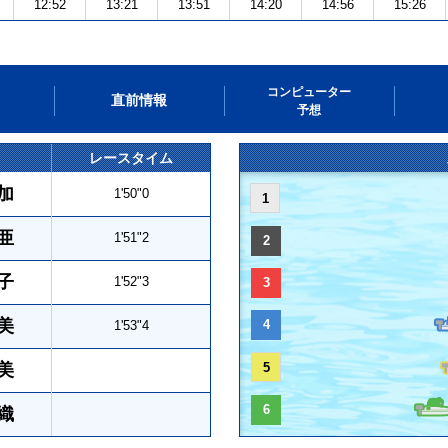
12:52
13:21
13:51
14:20
14:56
15:26
コンピューター
直前情報
予想
レースタイム
加
1'50"0
1
亜
1'51"2
2
子
1'52"3
3
美
4
1'53"4
美
5
6
織