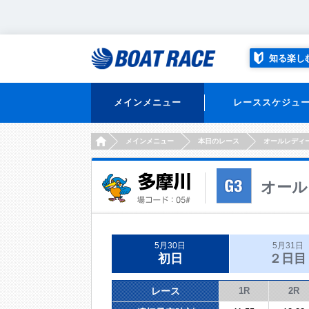
知る楽し
メインメニュー
レーススケジュ
HOME
メインメニュー
本日のレース
オールレディ
オール
5月30日
5月31日
初日
２日目
レース
1R
2R