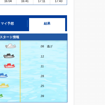
16:04
16:41
17:11
17:43
マイ予想
結果
スタート情報
.08 逃げ
.12
.11
.28
.25
.39