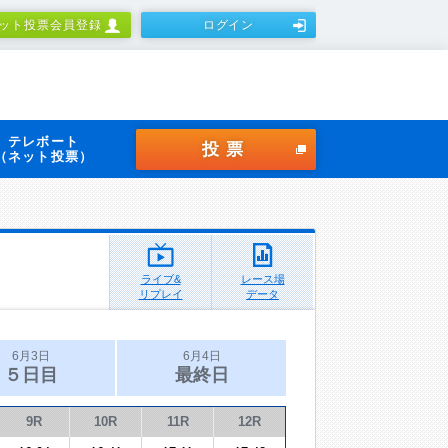
ット投票会員登録
ログイン
テレボート
投票
（ネット投票）
ライブ&
レース場
リプレイ
データ
6月3日
6月4日
５日目
最終日
9R
10R
11R
12R