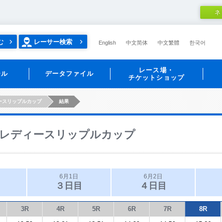
ネ
む
レーサー検索
English
中文简体
中文繁體
한국어
レース場・
ール
データファイル
チケットショップ
ースリップルカップ
結果
レディースリップルカップ
6月1日
6月2日
３日目
４日目
3R
4R
5R
6R
7R
8R