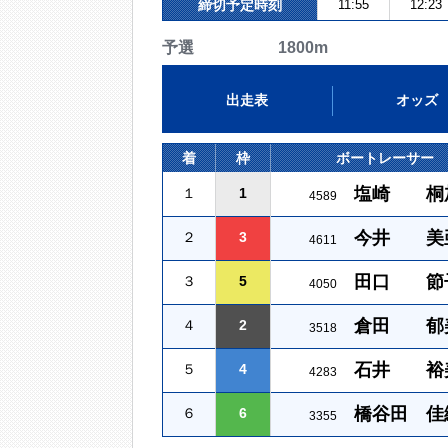
締切予定時刻
11:55
12:23
予選 1800m
出走表
オッズ
着
枠
ボートレーサー
塩崎 桐
１
1
4589
今井 美
２
3
4611
田口 節
３
5
4050
倉田 郁
４
2
3518
石井 裕
５
4
4283
橋谷田 佳
６
6
3355