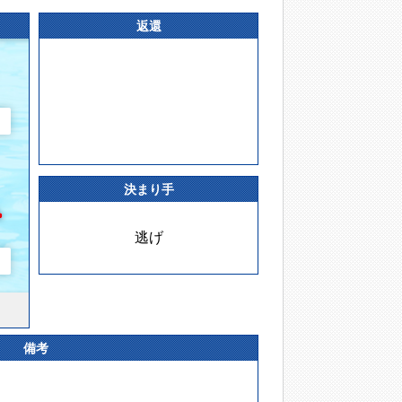
返還
決まり手
逃げ
備考