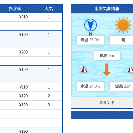
払戻金
人気
水面気象情報
¥510
1
¥180
1
気温
26.0℃
晴
¥280
1
風速
4m
¥190
1
水温
24.0℃
波高
2cm
¥110
1
¥120
2
スタンド
¥120
3
¥190