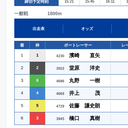
締切予定時刻
15:21
15:45
16:11
1
一般戦 1800m
出走表
オッズ
着
枠
ボートレーサー
レ
濱崎 直矢
１
1
4230
堂原 洋史
２
2
3503
丸野 一樹
３
6
4686
井上 茂
４
4
4669
佐藤 謙史朗
５
5
4729
橋口 真樹
６
3
3945