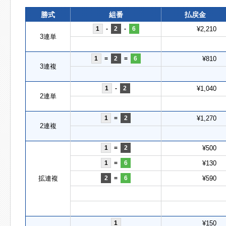
勝式
組番
払戻金
1
-
2
-
6
¥2,210
3連単
1
=
2
=
6
¥810
3連複
1
-
2
¥1,040
2連単
1
=
2
¥1,270
2連複
1
=
2
¥500
1
=
6
¥130
拡連複
2
=
6
¥590
1
¥150