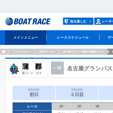
知る楽しむ
レーサ
メインメニュー
レーススケジュール
デ
HOME
メインメニュー
本日のレース
名古屋グランパス鯱の大祭典ＣＵＰ
名古屋グランパス
8月23日
8月24日
初日
２日目
レース
1R
2R
3R