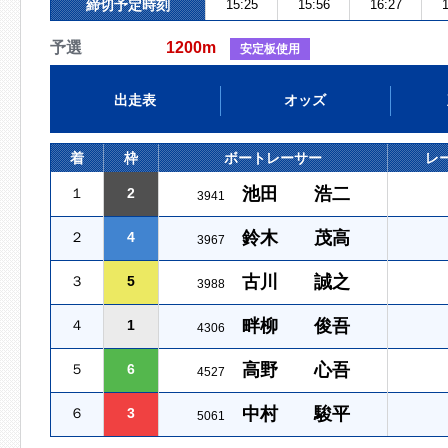
締切予定時刻
15:25
15:56
16:27
1
予選
1200m
安定板使用
出走表
オッズ
着
枠
ボートレーサー
レ
池田 浩二
１
2
3941
鈴木 茂高
２
4
3967
古川 誠之
３
5
3988
畔柳 俊吾
４
1
4306
高野 心吾
５
6
4527
中村 駿平
６
3
5061