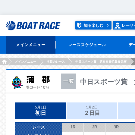
知る楽しむ
レーサ
メインメニュー
レーススケジュール
デ
HOME
メインメニュー
本日のレース
中日スポーツ賞 第５５回竹島弁天杯
中日スポーツ賞 
5月1日
5月2日
初日
２日目
レース
1R
2R
3R