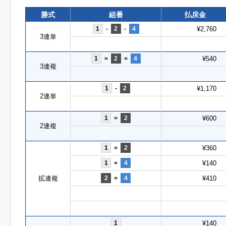
勝式
組番
払戻金
1
-
2
-
4
¥2,760
3連単
1
=
2
=
4
¥540
3連複
1
-
2
¥1,170
2連単
1
=
2
¥600
2連複
1
=
2
¥360
1
=
4
¥140
拡連複
2
=
4
¥410
1
¥140