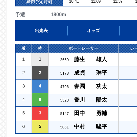
締切予定時刻
10:41
11:09
11:37
1
予選 1800m
出走表
オッズ
着
枠
ボートレーサー
レ
藤生 雄人
１
1
3659
成貞 琳平
２
2
5178
春園 功太
３
4
4796
香川 陽太
４
6
5323
田中 勇輔
５
3
5147
中村 駿平
６
5
5061