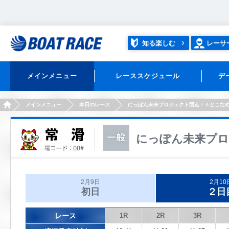
知る楽しむ
レーサ
メインメニュー
レーススケジュール
デ
HOME
メインメニュー
本日のレース
にっぽん未来プロジェクト競走ｉｎとこな
にっぽん未来プロ
2月9日
2月10
初日
２日
レース
1R
2R
3R