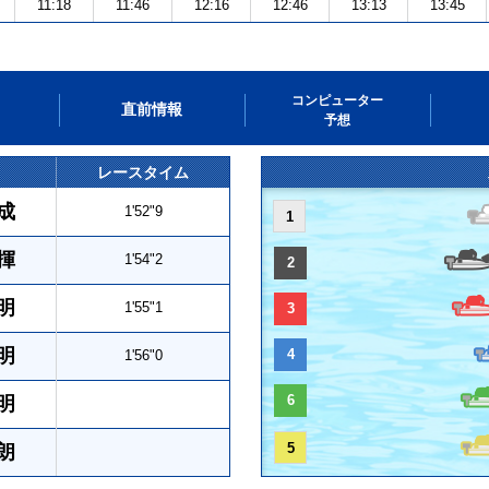
11:18
11:46
12:16
12:46
13:13
13:45
コンピューター
直前情報
予想
レースタイム
成
1'52"9
1
揮
1'54"2
2
明
1'55"1
3
明
4
1'56"0
6
明
5
朗