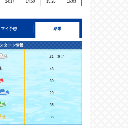
14:17
14:50
15:26
16:03
マイ予想
結果
スタート情報
.31 逃げ
.43
.39
.29
.35
.35