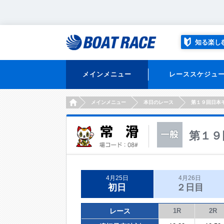
知る楽し
メインメニュー
レーススケジュ
HOME
メインメニュー
本日のレース
第１９回日本
第１９
4月25日
4月26日
初日
２日目
レース
1R
2R