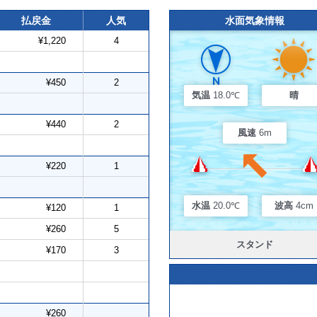
払戻金
人気
水面気象情報
¥1,220
4
¥450
2
気温
18.0℃
晴
¥440
2
風速
6m
¥220
1
水温
20.0℃
波高
4cm
¥120
1
¥260
5
スタンド
¥170
3
¥260