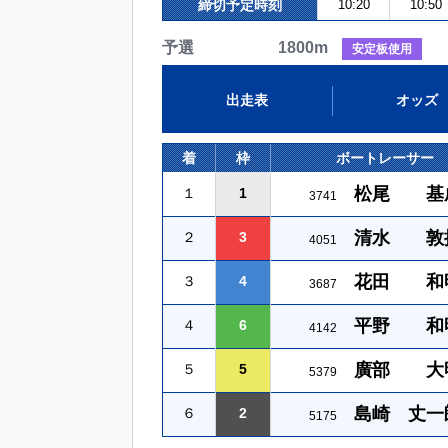
締切予定時刻
10:20
10:50
予選 1800m
安定板使用
出走表
オッズ
着
枠
ボートレーサー
松尾 基
１
1
3741
清水 敦
２
3
4051
花田 和
３
4
3687
平野 和
４
6
4142
廣部 大
５
5
5379
島崎 丈一
６
2
5175