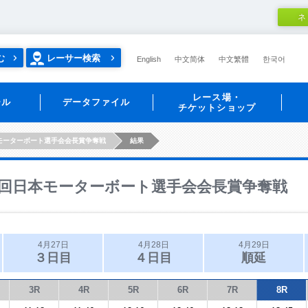
ネ
む
レーサー検索
English
中文简体
中文繁體
한국어
レース場・
ール
データファイル
チケットショップ
モーターボート選手会会長賞争奪戦
結果
回日本モーターボート選手会会長賞争奪戦
4月27日
4月28日
4月29日
３日目
４日目
順延
3R
4R
5R
6R
7R
8R