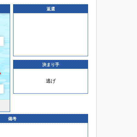
返還
決まり手
逃げ
備考