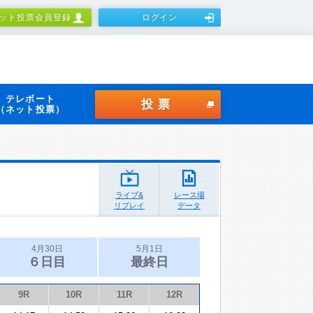
ット投票会員登録
ログイン
テレボート
投票
（ネット投票）
ライブ&
レース場
リプレイ
データ
4月30日
5月1日
６日目
最終日
9R
10R
11R
12R