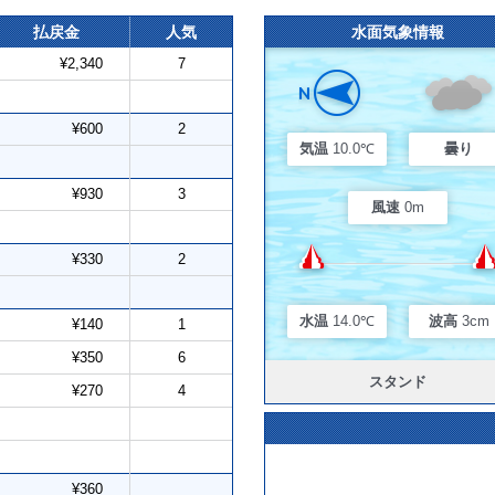
払戻金
人気
水面気象情報
¥2,340
7
¥600
2
気温
10.0℃
曇り
¥930
3
風速
0m
¥330
2
水温
14.0℃
波高
3cm
¥140
1
¥350
6
スタンド
¥270
4
¥360