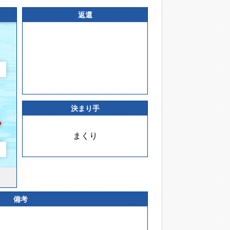
返還
決まり手
まくり
備考