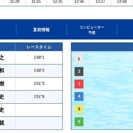
11:28
11:55
12:25
12:56
13:27
13:58
コンピューター
直前情報
予想
レースタイム
之
1'48"1
1
和
1'49"2
2
樹
1'51"3
3
史
4
1'51"9
史
5
6
就