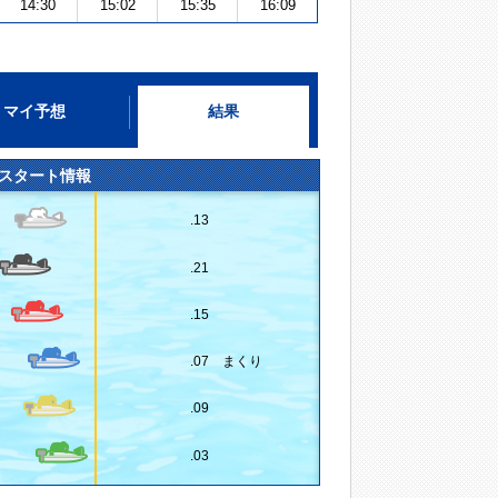
14:30
15:02
15:35
16:09
マイ予想
結果
スタート情報
.13
.21
.15
.07 まくり
.09
.03