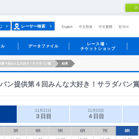
ネ
む
レーサー検索
English
中文简体
中文繁體
한국어
レース場・
ール
データファイル
チケットショップ
供第４回みんな大好き！サラダパン賞
結果
パン提供第４回みんな大好き！サラダパン
11月21日
11月22日
３日目
４日目
3R
4R
5R
6R
7R
8R