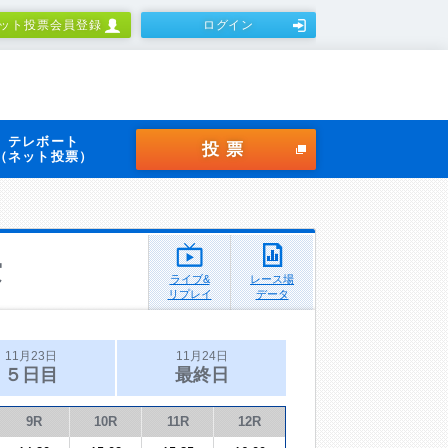
ット投票会員登録
ログイン
テレボート
投票
（ネット投票）
賞
ライブ&
レース場
リプレイ
データ
11月23日
11月24日
５日目
最終日
9R
10R
11R
12R