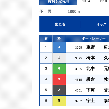
締切予定時刻
10:34
11:01
予 選 1800m
出走表
オッズ
着
枠
ボートレーサー
重野 哲
１
4
3995
橋本 久
２
1
3475
北中 元
３
6
3965
板倉 敦
４
3
4615
下河 誉
５
2
4151
宇土 泰
６
5
3752