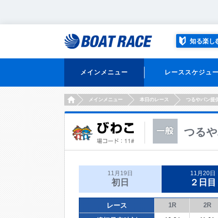
知る楽し
メインメニュー
レーススケジュ
HOME
メインメニュー
本日のレース
つるやパン提
つるや
11月19日
11月20日
初日
２日目
レース
1R
2R